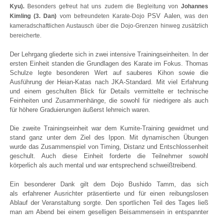
Kyu).
Besonders gefreut hat uns zudem die Begleitung von
Johannes
PSV Aalen
Kimling (3. Dan)
vom befreundeten Karate-Dojo
, was den
kameradschaftlichen Austausch über die Dojo-Grenzen hinweg zusätzlich
bereicherte.
Der Lehrgang gliederte sich in zwei intensive Trainingseinheiten. In der
ersten Einheit standen die Grundlagen des Karate im Fokus. Thomas
Schulze legte besonderen Wert auf sauberes Kihon sowie die
Ausführung der Heian-Katas nach JKA-Standard. Mit viel Erfahrung
und einem geschulten Blick für Details vermittelte er technische
Feinheiten und Zusammenhänge, die sowohl für niedrigere als auch
für höhere Graduierungen äußerst lehrreich waren.
Die zweite Trainingseinheit war dem Kumite-Training gewidmet und
stand ganz unter dem Ziel des Ippon. Mit dynamischen Übungen
wurde das Zusammenspiel von Timing, Distanz und Entschlossenheit
geschult. Auch diese Einheit forderte die Teilnehmer sowohl
körperlich als auch mental und war entsprechend schweißtreibend.
Ein besonderer Dank gilt dem Dojo Bushido Tamm, das sich
als erfahrener Ausrichter präsentierte und für einen reibungslosen
Ablauf der Veranstaltung sorgte. Den sportlichen Teil des Tages ließ
man am Abend bei einem geselligen Beisammensein in entspannter