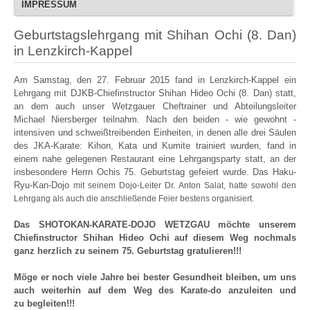
IMPRESSUM
Geburtstagslehrgang mit Shihan Ochi (8. Dan)
in Lenzkirch-Kappel
Am Samstag, den 27. Februar 2015 fand in Lenzkirch-Kappel ein
Lehrgang mit DJKB-Chiefinstructor Shihan Hideo Ochi (8. Dan) statt,
an dem auch unser Wetzgauer Cheftrainer und Abteilungsleiter
Michael Niersberger teilnahm. Nach den beiden - wie gewohnt -
intensiven und schweißtreibenden Einheiten, in denen alle drei Säulen
des JKA-Karate: Kihon, Kata und Kumite trainiert wurden, fand in
einem nahe gelegenen Restaurant eine Lehrgangsparty statt, an der
insbesondere Herrn Ochis 75. Geburtstag gefeiert wurde. Das Haku-
Ryu-Kan-Dojo
mit seinem
Dojo-Leiter Dr. Anton Salat, hatte sowohl den
Lehrgang als auch die anschließende Feier bestens organisiert.
Das SHOTOKAN-KARATE-DOJO WETZGAU möchte unserem
Chiefinstructor Shihan Hideo Ochi auf diesem Weg nochmals
ganz herzlich zu seinem 75. Geburtstag gratulieren!!!
Möge er noch viele Jahre bei bester Gesundheit bleiben, um uns
auch weiterhin auf dem Weg des Karate-do anzuleiten und
zu begleiten!!!