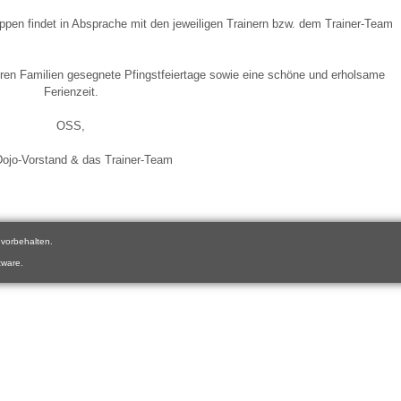
pen findet in Absprache mit den jeweiligen Trainern bzw. dem Trainer-Team
hren Familien gesegnete Pfingstfeiertage sowie eine schöne und erholsame
Ferienzeit.
OSS,
Dojo-Vorstand & das Trainer-Team
vorbehalten.
tware.