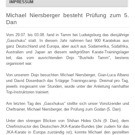
IMPRESSUM
Michael Niersberger besteht Prüfung zum 5.
Dan
Vom 29.07. bis 03.08. fand in Tamm bei Ludwigsburg das diesjährige
„Gasshuku“ statt. In diesem Jahr nahmen fast 900 Karatekas aus
ganz Deutschland und Europa, aber auch aus Südamerika, Südafrika,
Australien und Japan an diesem weltgrößten Karate-Trainingslager
teil, das vom ausrichtenden Dojo "Bushido Tamm", bestens
organisiert war.
Von unserem Dojo besuchten Michael Niersberger, Gian-Luca Albano
und David Dosenbach das 5-tägige Trainingscamp. Dreimal pro Tag,
jeweils insgesamt vier Stunden, wurde unter der Anleitung namhafter
Top-Instruktoren trainiert.
Am letzten Tag des „Gasshukus“ stellte sich unser Vorsitzender und
Cheftrainer, Michael Niersberger, der Prüfung zum
Godan
(5. Dan).
Unter den strengen Blicken von Shihan Hideo Ochi (9. Dan), dem
Chiefinstructor des Deutschen-JKA-Karate-Bundes (der zudem für das
JKA-Karate in Europa zuständig ist), konnte Michael den gestellten